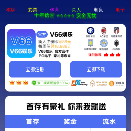
晨越云 2.0
加入我们
联系方式
晨越党建
首页
>
晨越文化
>
晨越党建